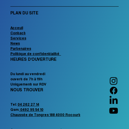
PLAN DU SITE
Acceuil
Contact
Services
News
Partenaires
Politique de confidentialité
HEURES D'OUVERTURE
Du lundi au vendredi
ouvert de 7h à 19h
Uniquement sur RDV
NOUS TROUVER
Tel:
04 262 27 14
Gsm:
0492 95 54 10
Chaussée de Tongres 188 4000 Rocourt