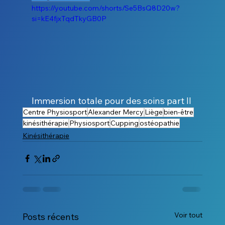
https://youtube.com/shorts/Se5BsQ8D20w?
si=kE4fjxTqdTkyGB0P
Immersion totale pour des soins part II
Centre Physiosport
Alexander Mercy
Liège
bien-être
kinésithérapie
Physiosport
Cupping
ostéopathie
Kinésithérapie
Voir tout
Posts récents