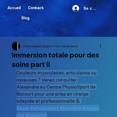
Accueil
Contact
Se connecter
Blog
Physiosport
22 janv.
1 min de lecture
Immersion totale pour des
soins part II
Douleurs musculaires, articulaires ou 
osseuses ? Venez consulter 
Alexandre au Centre PhysioSport de 
Rocourt pour une prise en charge 
adaptée et professionnelle 💪 
#kiné
#physiosport
#bienêtre
#instag
ood
#soinlove