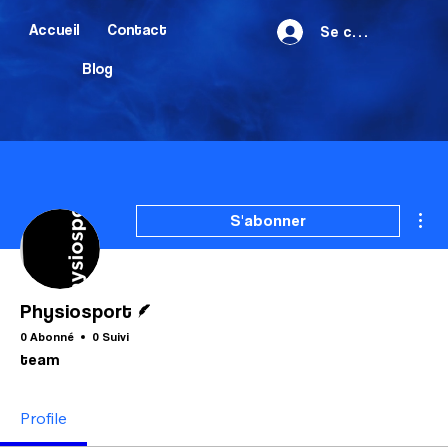
Accueil
Contact
Se connecter
Blog
Plu
S'abonner
Écrivain
Physiosport
0 Abonné
0 Suivi
team
Profile