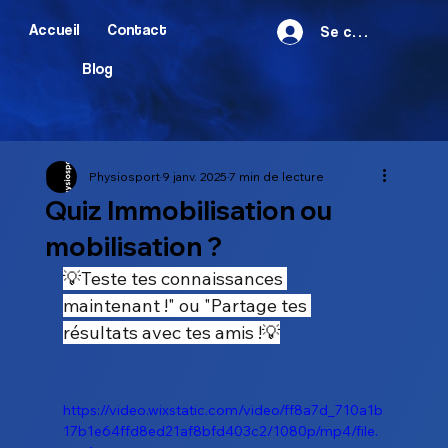
Accueil
Contact
Se connecter
Blog
Physiosport
9 janv. 2025
7 min de lecture
Quiz Immobilisation ou
mobilisation ?
💡Teste tes connaissances 
maintenant !" ou "Partage tes 
résultats avec tes amis !💡
https://video.wixstatic.com/video/ff8a7d_710a1b
17b1e64ffd8ed21af8bfd403c2/1080p/mp4/file.