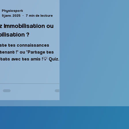
Physiosport
9 janv. 2025
7 min de lecture
z Immobilisation ou
ilisation ?
ste tes connaissances
tenant !" ou "Partage tes
ltats avec tes amis !💡 Quiz
bilisation ou mobilisation
quoi...