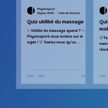
Physiosport
14 janv. 2025
1 min de lecture
Quiz utilité du massage
Qui
mob
✨ Utilité du massage quand ? ✨
Physiosport vous éclaire sur le
💡Te
sujet ! 💡 Saviez-vous qu’un
main
massage musculaire peut être
résu
autant bénéfique...
Immo
Pour