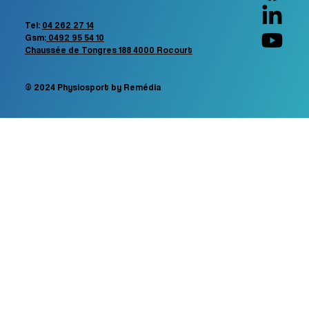
Tel:
04 262 27 14
Gsm:
0492 95 54 10
Chaussée de Tongres 188 4000 Rocourt
© 2024 Physiosport by Remédia