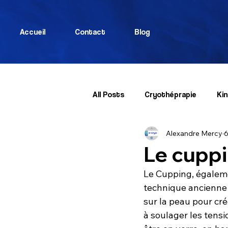
Accueil
Contact
Blog
All Posts
Cryothéprapie
Kin
Alexandre Mercy
6
Le cupp
Le Cupping, égaleme
technique ancienne 
sur la peau pour cré
à soulager les tensi