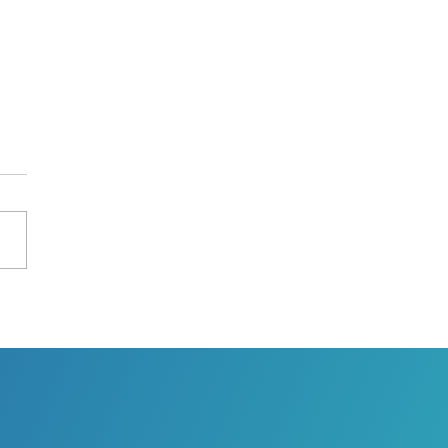
it travailler les
toraux