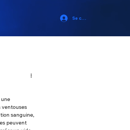
Se connecter
 une 
s ventouses 
ation sanguine, 
ses peuvent 