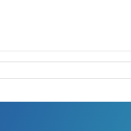
New Look Chez
On fa
Physiosport
pec