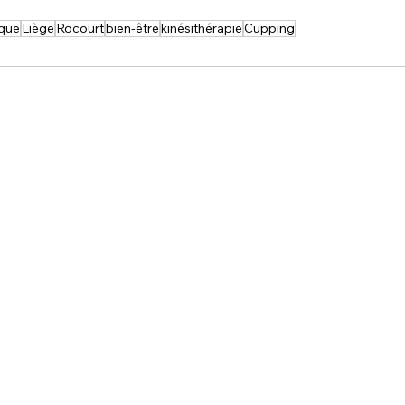
ique
Liège
Rocourt
bien-être
kinésithérapie
Cupping