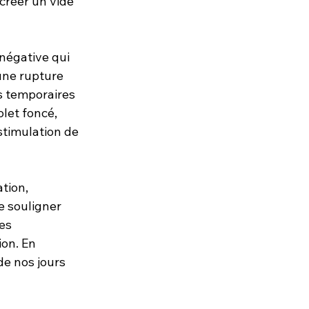
créer un vide 
négative qui 
une rupture 
s temporaires 
let foncé, 
stimulation de 
tion, 
e souligner 
es 
on. En 
de nos jours 