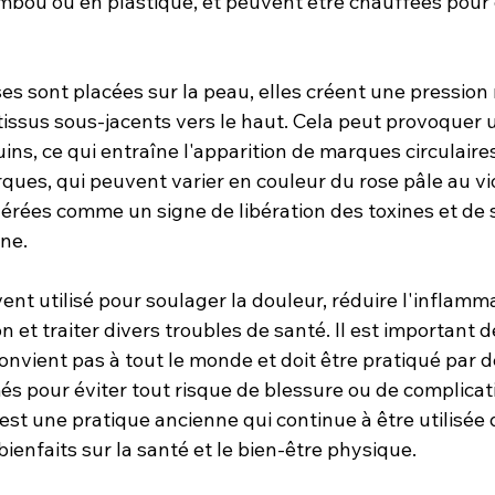
ambou ou en plastique, et peuvent être chauffées pour 
s sont placées sur la peau, elles créent une pression 
s tissus sous-jacents vers le haut. Cela peut provoquer 
ns, ce qui entraîne l'apparition de marques circulaire
ques, qui peuvent varier en couleur du rose pâle au vio
érées comme un signe de libération des toxines et de 
ine.
nt utilisé pour soulager la douleur, réduire l'inflamma
n et traiter divers troubles de santé. Il est important d
nvient pas à tout le monde et doit être pratiqué par d
s pour éviter tout risque de blessure ou de complicati
st une pratique ancienne qui continue à être utilisée 
bienfaits sur la santé et le bien-être physique.