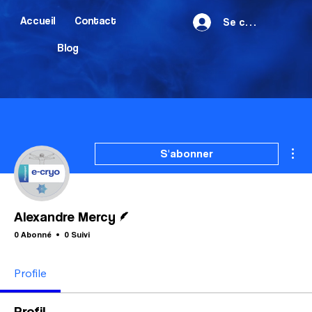
Accueil
Contact
Se connecter
Blog
Plu
S'abonner
Écrivain
Alexandre Mercy
0 Abonné
0 Suivi
Profile
Profil