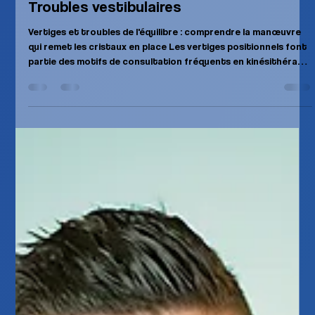
Physiosport
16 juil.
2 min de lecture
Troubles vestibulaires
Vertiges et troubles de l'équilibre : comprendre la manœuvre
qui remet les cristaux en place Les vertiges positionnels font
partie des motifs de consultation fréquents en kinésithérapie
et en médecine générale. Une patiente récemment reçue au
Centre Physiosport Rocourt, à Liège, présentait des
symptômes typiques : chutes soudaines, étourdissements et
nausées. Le diagnostic posé était celui d'un trouble
vestibulaire, plus précisément un vertige positionnel
paroxystique bénin (