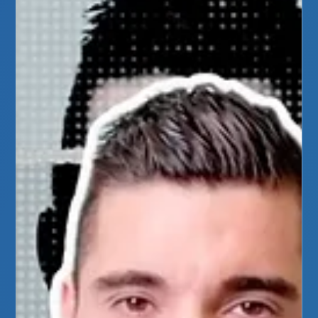
On fait travailler les pectoraux
Les pompes : renforcez gainage abdos, pectoraux et triceps
simplement chez vous Bonjour à tous ! Au Centre
PhysioSport, on adore les exercices accessibles, efficaces et
sans matériel. Aujourd’hui, focus sur les pompes (ou «
pompages » comme on dit parfois) : un mouvement roi pour
travailler le haut du corps et le gainage abdominal. Que vous
soyez débutant ou plus confirmé, il y a une version pour vous !
On fait travailler les pectoraux Pour les débutants : les
pompes sur les