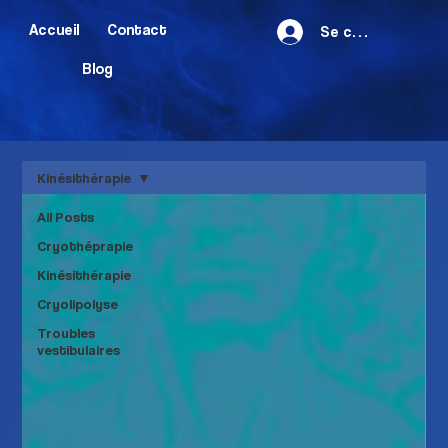
Accueil
Contact
Se connecter
Blog
Kinésithérapie
All Posts
Cryothéprapie
Kinésithérapie
Cryolipolyse
Troubles
vestibulaires