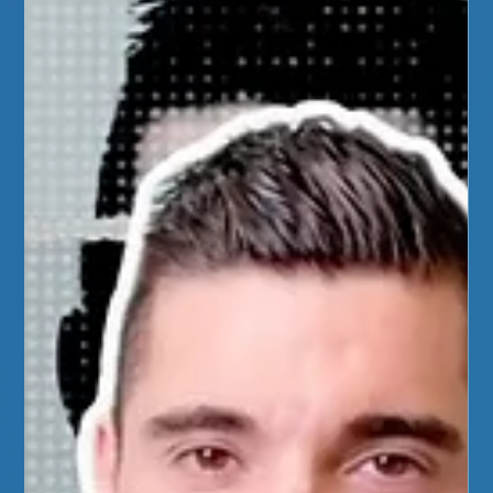
Physiosport
19 mars
3 min de lecture
Prothese du genou
La rééducation après une prothèse totale du genou : un
parcours sur mesure pour retrouver une vie active Au Centre
PhysioSport, nous accompagnons régulièrement des
patients après la pose d’une prothèse totale du genou (PTG).
Que vous soyez un ancien grand sportif ou une personne
souhaitant simplement retrouver une mobilité confortable au
quotidien, la rééducation post-opératoire est la clé d’une
récupération optimale. Prothese du genou Un exemple
concret : récupération rapid