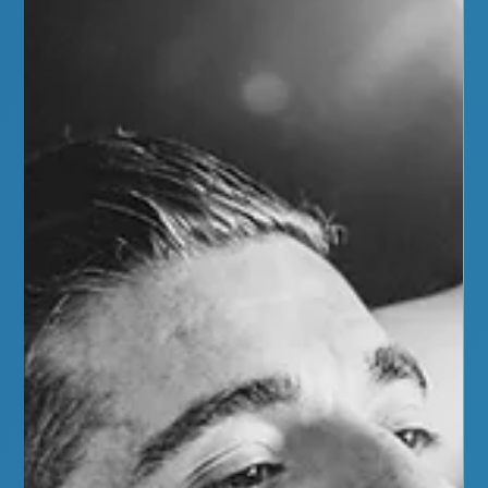
Physiosport
19 mars
3 min de lecture
Les ondes de choc
Les ondes de choc : une solution efficace contre la douleur
liée aux tendinopathies, comme la tendinite du moyen fessier
Au Centre Physiosport, nous accompagnons
quotidiennement des patients souffrant de douleurs
persistantes à la hanche. Parmi les pathologies les plus
fréquentes, on retrouve la tendinopathie du moyen fessier
(aussi appelée syndrome douloureux du grand trochanter ou
« bursite trochantérienne » dans le langage courant). Cette
douleur, souvent intense le matin