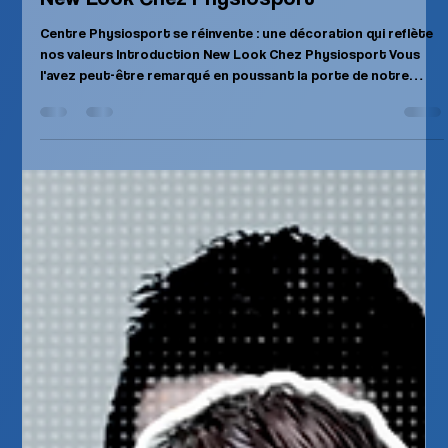
Physiosport
3 juin
2 min de lecture
New Look Chez Physiosport
Centre Physiosport se réinvente : une décoration qui reflète
nos valeurs Introduction New Look Chez Physiosport Vous
l'avez peut-être remarqué en poussant la porte de notre
centre… Physiosport Rocourt a fait peau neuve ! Nouvelles
peintures, nouvelle décoration, nouvelle ambiance. Mais ces
changements esthétiques se cachent une réflexion bien plus
profonde : chaque couleur, chaque détail a été choisi pour
refléter nos valeurs et notre philosophie de soin. Laissez-
nous vous ex